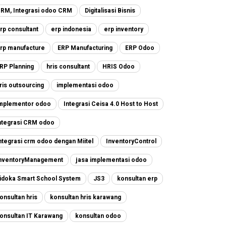
RM, Integrasi odoo CRM
Digitalisasi Bisnis
rp consultant
erp indonesia
erp inventory
rp manufacture
ERP Manufacturing
ERP Odoo
RP Planning
hris consultant
HRIS Odoo
ris outsourcing
implementasi odoo
mplementor odoo
Integrasi Ceisa 4.0 Host to Host
ntegrasi CRM odoo
ntegrasi crm odoo dengan Miitel
InventoryControl
nventoryManagement
jasa implementasi odoo
idoka Smart School System
JS3
konsultan erp
onsultan hris
konsultan hris karawang
onsultan IT Karawang
konsultan odoo