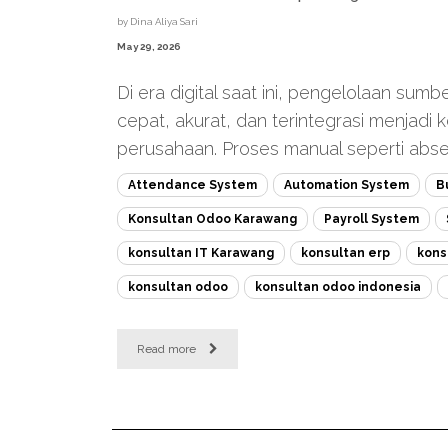
by
Dina Aliya Sari
May 29, 2026
Di era digital saat ini, pengelolaan sum
cepat, akurat, dan terintegrasi menjadi
perusahaan. Proses manual seperti absens
Attendance System
Automation System
B
Konsultan Odoo Karawang
Payroll System
konsultan IT Karawang
konsultan erp
kons
konsultan odoo
konsultan odoo indonesia
Read more