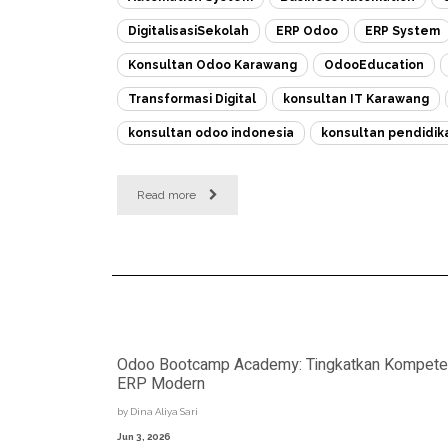
DigitalisasiSekolah
ERP Odoo
ERP System
Konsultan Odoo Karawang
OdooEducation
Transformasi Digital
konsultan IT Karawang
konsultan odoo indonesia
konsultan pendidik
Read more
Odoo Bootcamp Academy: Tingkatkan Kompetensi 
ERP Modern
by
Dina Aliya Sari
Jun 3, 2026