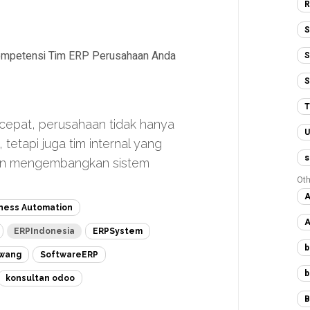
R
S
 Kompetensi Tim ERP Perusahaan Anda
S
S
T
n cepat, perusahaan tidak hanya
U
etapi juga tim internal yang
s
an mengembangkan sistem
Oth
A
ness Automation
A
ERPIndonesia
ERPSystem
b
awang
SoftwareERP
b
konsultan odoo
B