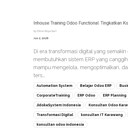
Inhouse Training Odoo Functional: Tingkatkan
by
Dina Aliya Sari
Jun 2, 2026
Di era transformasi digital yang semaki
membutuhkan sistem ERP yang canggih, t
mampu mengelola, mengoptimalkan, d
ters...
Automation System
Belajar Odoo ERP
Busi
CorporateTraining
ERP Odoo
ERP Planning
JidokaSystem Indonesia
Konsultan Odoo Kar
Transformasi Digital
konsultan IT Karawang
konsultan odoo indonesia