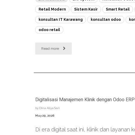
Retail Modern
Sistem Kasir
Smart Retail
konsultan IT Karawang
konsultan odoo
ko
odoo retail
Read more
Digitalisasi Manajemen Klinik dengan Odoo ERP
by
Dina Aliya Sari
May 29, 2026
Di era digital saat ini, klinik dan layanan