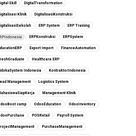
igital Skill
DigitalTransformation
igitalisasi Klinik
DigitalisasiKonstruksi
igitalisasiSekolah
ERP System
ERP Training
ERPKonstruksi
ERPSystem
RPIndonesia
ducationERP
Export Import
FinanceAutomation
reshGraduate
Healthcare ERP
idokaSystem Indonesia
KontraktorIndonesia
ead Management
Logistics System
ahasiswaSiapKerja
Management Klinik
dooBoot camp
OdooEducation
OdooInventory
dooPurchase
POSRetail
Payroll System
rojectManagement
PurchaseManagement