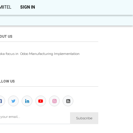
MIITEL
SIGN IN
OUT US
oka focus in Odoo Manufacturing
Implementation
LLOW US
Subscribe