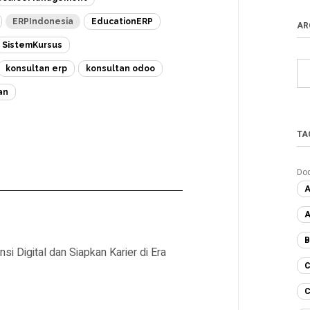
ERPIndonesia
EducationERP
AR
SistemKursus
konsultan erp
konsultan odoo
an
TA
Do
A
A
B
Digital dan Siapkan Karier di Era
C
C