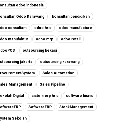
onsultan odoo indonesia
onsultan Odoo Karawang
konsultan pendidikan
doo consultant
odoo hris
odoo manufacture
doo manufaktur
odoo mrp
odoo retail
OdooPOS
outsourcing bekasi
utsourcing jakarta
outsourcing karawang
rocurementSystem
Sales Automation
ales Management
Sales Pipeline
ekolah Digital
sistem erp hris
software bisnis
oftwareERP
SoftwareERP
StockManagement
ystem Sekolah