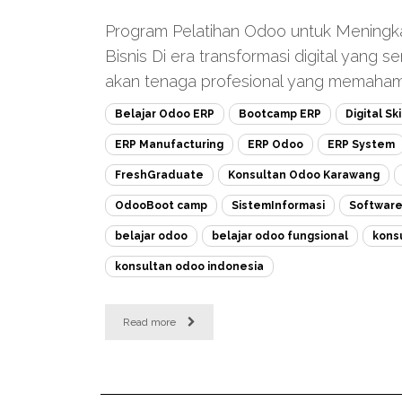
Program Pelatihan Odoo untuk Meningkatk
Bisnis Di era transformasi digital yang
akan tenaga profesional yang memahami 
Belajar Odoo ERP
Bootcamp ERP
Digital Ski
ERP Manufacturing
ERP Odoo
ERP System
FreshGraduate
Konsultan Odoo Karawang
OdooBoot camp
SistemInformasi
Softwar
belajar odoo
belajar odoo fungsional
kons
konsultan odoo indonesia
Read more