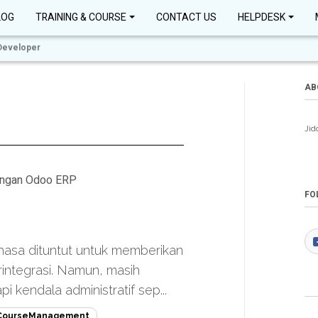
LOG
TRAINING & COURSE
CONTACT US
HELPDESK
Developer
AB
Jid
dengan Odoo ERP
FO
bahasa dituntut untuk memberikan
rintegrasi. Namun, masih
kendala administratif sep...
CourseManagement