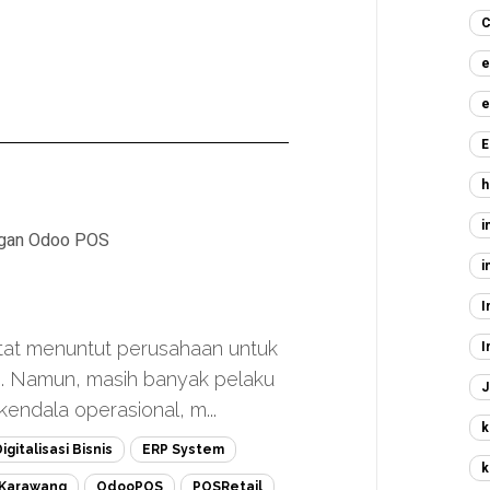
C
e
e
E
h
i
engan Odoo POS
i
I
etat menuntut perusahaan untuk
I
en. Namun, masih banyak pelaku
J
endala operasional, m...
k
igitalisasi Bisnis
ERP System
k
 Karawang
OdooPOS
POSRetail