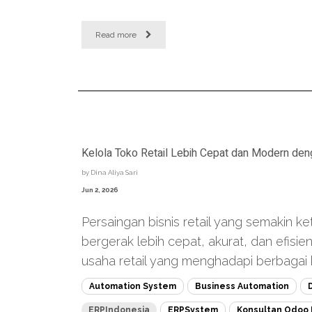
Read more
Kelola Toko Retail Lebih Cepat dan Modern d
by
Dina Aliya Sari
Jun 2, 2026
Persaingan bisnis retail yang semakin k
bergerak lebih cepat, akurat, dan efisi
usaha retail yang menghadapi berbagai k
Automation System
Business Automation
D
ERPIndonesia
ERPSystem
Konsultan Odoo