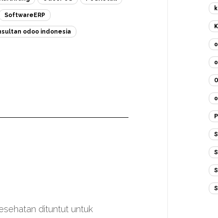
k
SoftwareERP
K
nsultan odoo indonesia
o
o
o
P
S
S
S
S
 kesehatan dituntut untuk