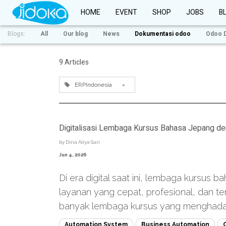
HOME
EVENT
SHOP
JOBS
B
Blogs:
All
Our blog
News
Dokumentasi odoo
Odoo 
9 Articles
ERPIndonesia
×
Digitalisasi Lembaga Kursus Bahasa Jepang 
by
Dina Aliya Sari
Jun 4, 2026
Di era digital saat ini, lembaga kursus 
layanan yang cepat, profesional, dan te
banyak lembaga kursus yang menghadapi 
Automation System
Business Automation