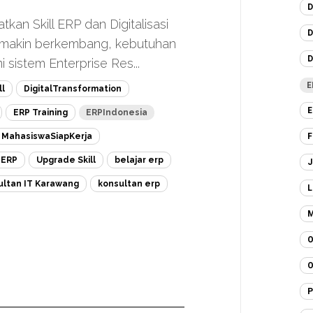
D
an Skill ERP dan Digitalisasi
D
 semakin berkembang, kebutuhan
D
sistem Enterprise Res...
E
ll
DigitalTransformation
E
ERP Training
ERPIndonesia
F
MahasiswaSiapKerja
eERP
Upgrade Skill
belajar erp
J
ultan IT Karawang
konsultan erp
L
M
O
O
P