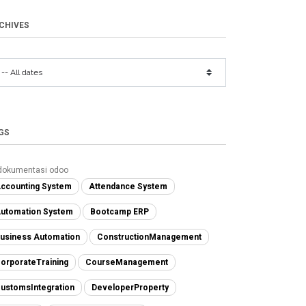
CHIVES
GS
dokumentasi odoo
ccounting System
Attendance System
utomation System
Bootcamp ERP
usiness Automation
ConstructionManagement
orporateTraining
CourseManagement
ustomsIntegration
DeveloperProperty