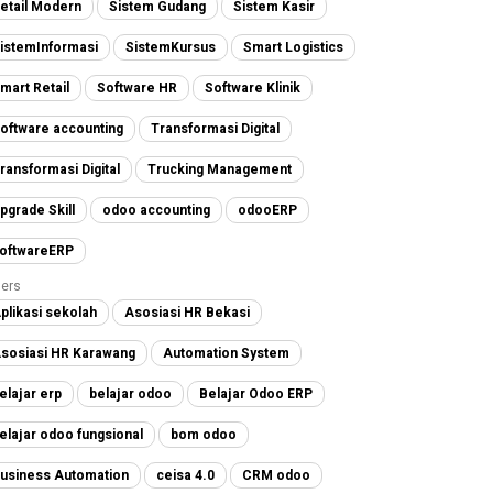
etail Modern
Sistem Gudang
Sistem Kasir
istemInformasi
SistemKursus
Smart Logistics
mart Retail
Software HR
Software Klinik
oftware accounting
Transformasi Digital
ransformasi Digital
Trucking Management
pgrade Skill
odoo accounting
odooERP
oftwareERP
ers
plikasi sekolah
Asosiasi HR Bekasi
sosiasi HR Karawang
Automation System
elajar erp
belajar odoo
Belajar Odoo ERP
elajar odoo fungsional
bom odoo
usiness Automation
ceisa 4.0
CRM odoo