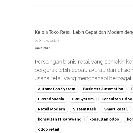
Kelola Toko Retail Lebih Cepat dan Modern d
by
Dina Aliya Sari
Jun 2, 2026
Persaingan bisnis retail yang semakin k
bergerak lebih cepat, akurat, dan efisi
usaha retail yang menghadapi berbagai k
Automation System
Business Automation
D
ERPIndonesia
ERPSystem
Konsultan Odoo
Retail Modern
Sistem Kasir
Smart Retail
konsultan IT Karawang
konsultan odoo
ko
odoo retail