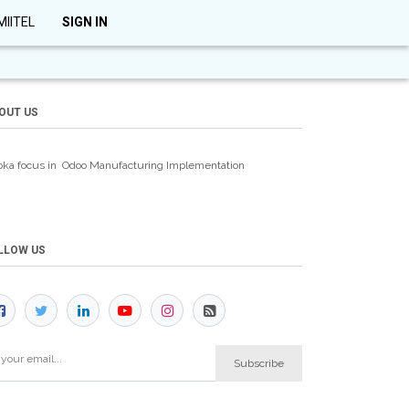
MIITEL
SIGN IN
OUT US
oka focus in Odoo Manufacturing
Implementation
LLOW US
Subscribe