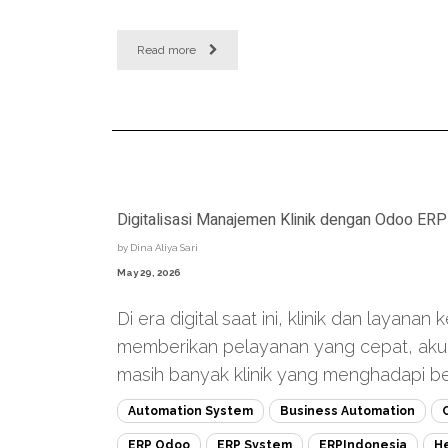
Read more
Digitalisasi Manajemen Klinik dengan Odoo ERP
by
Dina Aliya Sari
May 29, 2026
Di era digital saat ini, klinik dan layanan
memberikan pelayanan yang cepat, akur
masih banyak klinik yang menghadapi ber
Automation System
Business Automation
ERP Odoo
ERP System
ERPIndonesia
H