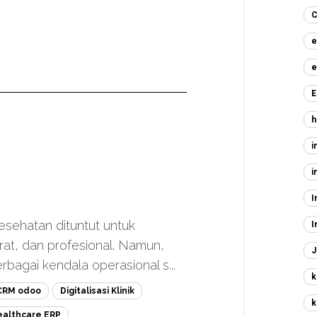
C
e
e
E
h
i
i
I
 kesehatan dituntut untuk
I
at, dan profesional. Namun,
J
bagai kendala operasional s...
k
CRM odoo
Digitalisasi Klinik
k
ealthcare ERP