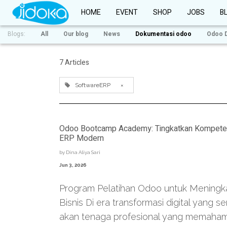
HOME
EVENT
SHOP
JOBS
B
Blogs:
All
Our blog
News
Dokumentasi odoo
Odoo 
7 Articles
SoftwareERP
×
Odoo Bootcamp Academy: Tingkatkan Kompetensi 
ERP Modern
by
Dina Aliya Sari
Jun 3, 2026
Program Pelatihan Odoo untuk Meningkatk
Bisnis Di era transformasi digital yang
akan tenaga profesional yang memahami 