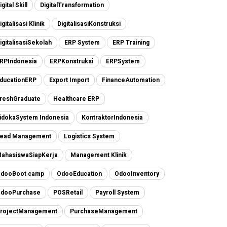
igital Skill
DigitalTransformation
igitalisasi Klinik
DigitalisasiKonstruksi
igitalisasiSekolah
ERP System
ERP Training
RPIndonesia
ERPKonstruksi
ERPSystem
ducationERP
Export Import
FinanceAutomation
reshGraduate
Healthcare ERP
idokaSystem Indonesia
KontraktorIndonesia
ead Management
Logistics System
ahasiswaSiapKerja
Management Klinik
dooBoot camp
OdooEducation
OdooInventory
dooPurchase
POSRetail
Payroll System
rojectManagement
PurchaseManagement