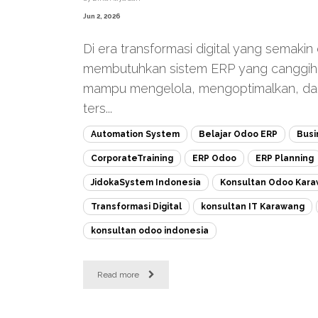
Jun 2, 2026
Di era transformasi digital yang semaki
membutuhkan sistem ERP yang canggih, t
mampu mengelola, mengoptimalkan, d
ters...
Automation System
Belajar Odoo ERP
Busi
CorporateTraining
ERP Odoo
ERP Planning
JidokaSystem Indonesia
Konsultan Odoo Kar
Transformasi Digital
konsultan IT Karawang
konsultan odoo indonesia
Read more