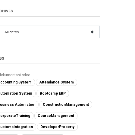
CHIVES
GS
dokumentasi odoo
ccounting System
Attendance System
utomation System
Bootcamp ERP
usiness Automation
ConstructionManagement
orporateTraining
CourseManagement
ustomsIntegration
DeveloperProperty