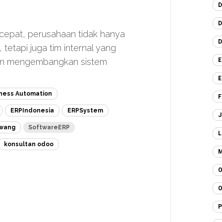
D
D
n cepat, perusahaan tidak hanya
D
etapi juga tim internal yang
E
an mengembangkan sistem
E
ness Automation
F
ERPIndonesia
ERPSystem
J
awang
SoftwareERP
L
konsultan odoo
M
O
O
P