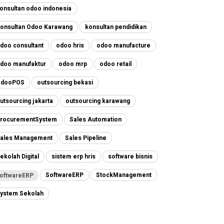
onsultan odoo indonesia
onsultan Odoo Karawang
konsultan pendidikan
doo consultant
odoo hris
odoo manufacture
doo manufaktur
odoo mrp
odoo retail
OdooPOS
outsourcing bekasi
utsourcing jakarta
outsourcing karawang
rocurementSystem
Sales Automation
ales Management
Sales Pipeline
ekolah Digital
sistem erp hris
software bisnis
SoftwareERP
StockManagement
oftwareERP
ystem Sekolah