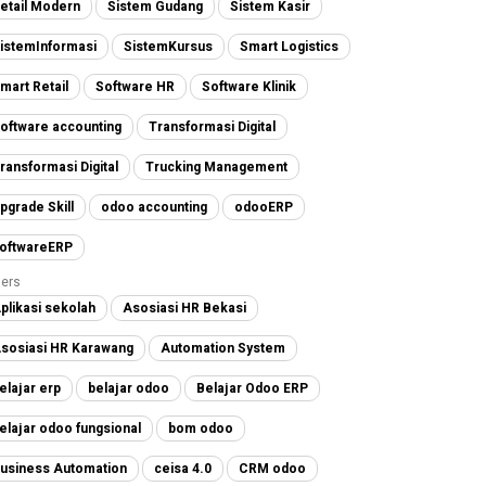
etail Modern
Sistem Gudang
Sistem Kasir
istemInformasi
SistemKursus
Smart Logistics
mart Retail
Software HR
Software Klinik
oftware accounting
Transformasi Digital
ransformasi Digital
Trucking Management
pgrade Skill
odoo accounting
odooERP
oftwareERP
ers
plikasi sekolah
Asosiasi HR Bekasi
sosiasi HR Karawang
Automation System
elajar erp
belajar odoo
Belajar Odoo ERP
elajar odoo fungsional
bom odoo
usiness Automation
ceisa 4.0
CRM odoo