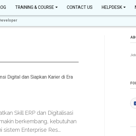
LOG
TRAINING & COURSE
CONTACT US
HELPDESK
Developer
AB
Jid
Digital dan Siapkan Karier di Era
FO
an Skill ERP dan Digitalisasi
 semakin berkembang, kebutuhan
sistem Enterprise Res...