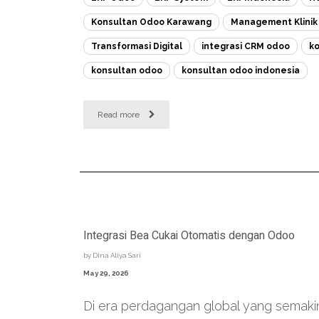
Konsultan Odoo Karawang
Management Klinik
Transformasi Digital
integrasi CRM odoo
ko
konsultan odoo
konsultan odoo indonesia
Read more
Integrasi Bea Cukai Otomatis dengan Odoo
by
Dina Aliya Sari
May 29, 2026
Di era perdagangan global yang semaki