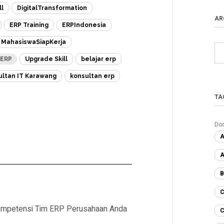
ll
DigitalTransformation
AR
ERP Training
ERPIndonesia
MahasiswaSiapKerja
eERP
Upgrade Skill
belajar erp
ultan IT Karawang
konsultan erp
TA
Do
A
A
B
C
 Kompetensi Tim ERP Perusahaan Anda
C