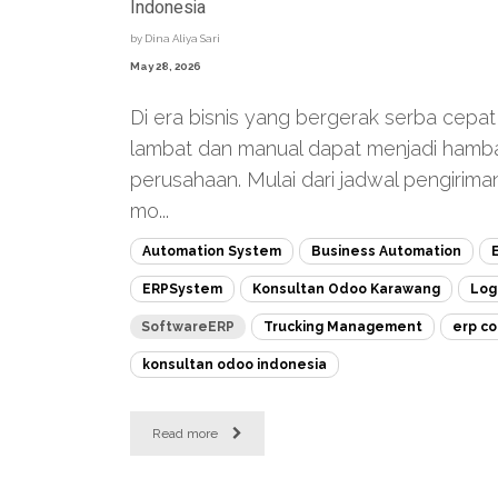
Indonesia
by
Dina Aliya Sari
May 28, 2026
Di era bisnis yang bergerak serba cepat
lambat dan manual dapat menjadi hamb
perusahaan. Mulai dari jadwal pengirima
mo...
Automation System
Business Automation
ERPSystem
Konsultan Odoo Karawang
Log
SoftwareERP
Trucking Management
erp co
konsultan odoo indonesia
Read more