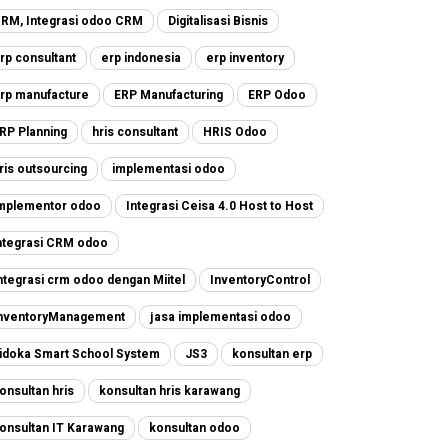
RM, Integrasi odoo CRM
Digitalisasi Bisnis
rp consultant
erp indonesia
erp inventory
rp manufacture
ERP Manufacturing
ERP Odoo
RP Planning
hris consultant
HRIS Odoo
ris outsourcing
implementasi odoo
mplementor odoo
Integrasi Ceisa 4.0 Host to Host
ntegrasi CRM odoo
ntegrasi crm odoo dengan Miitel
InventoryControl
nventoryManagement
jasa implementasi odoo
idoka Smart School System
JS3
konsultan erp
onsultan hris
konsultan hris karawang
onsultan IT Karawang
konsultan odoo