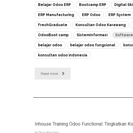
Belajar Odoo ERP
Bootcamp ERP
Digital Ski
ERP Manufacturing
ERP Odoo
ERP System
FreshGraduate
Konsultan Odoo Karawang
OdooBoot camp
SistemInformasi
Softwar
belajar odoo
belajar odoo fungsional
kons
konsultan odoo indonesia
Read more
Inhouse Training Odoo Functional: Tingkatkan
by
Dina Aliya Sari