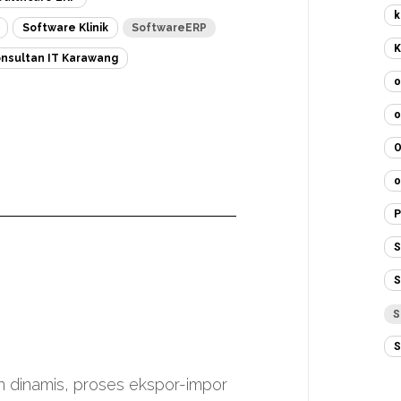
k
Software Klinik
SoftwareERP
K
nsultan IT Karawang
o
o
o
P
S
S
S
S
n dinamis, proses ekspor-impor