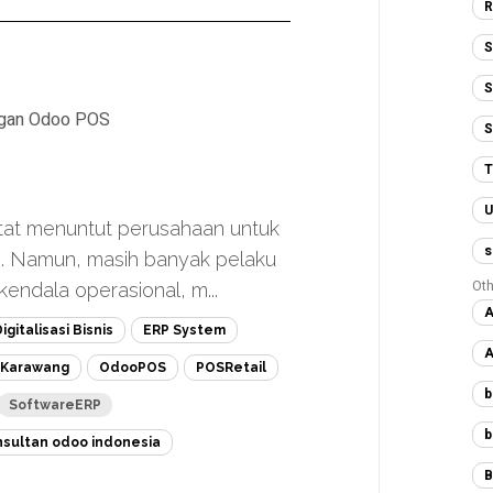
R
S
S
engan Odoo POS
S
T
U
etat menuntut perusahaan untuk
s
en. Namun, masih banyak pelaku
Oth
endala operasional, m...
A
igitalisasi Bisnis
ERP System
A
 Karawang
OdooPOS
POSRetail
b
SoftwareERP
b
nsultan odoo indonesia
B