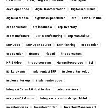
CRM odoo
CRM, Integrasi odoo CRM
desa digital
developer odoo
digital transformation
Digitalisasi Bisnis
digitalisasi desa
digitalisasi pendidikan
erp
ERP All in One
erp consultant
erp indonesia
erp inventory
erp manufacture
ERP Manufacturing
erp manufaktur
ERP Odoo
ERP Open Source
ERP Planning
erp sekolah
erp solution
finance
hk pati
hris consultant
HRIS Odoo
hris outsourcing
Human Resources
iibf
iibf karawang
Implementasi ERP
implementasi odoo
implementor erp
implementor odoo
Integrasi Ceisa 4.0 Host to Host
integrasi ciesa
integrasi CRM odoo
Integrasi crm odoo dengan Miitel
inventory ciesa
InventoryControl
InventoryManagement