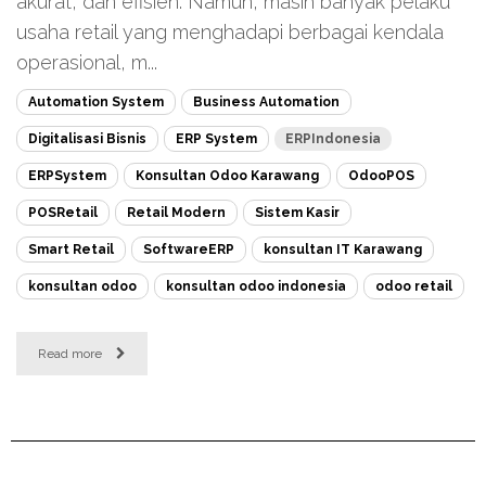
akurat, dan efisien. Namun, masih banyak pelaku
usaha retail yang menghadapi berbagai kendala
operasional, m...
Automation System
Business Automation
Digitalisasi Bisnis
ERP System
ERPIndonesia
ERPSystem
Konsultan Odoo Karawang
OdooPOS
POSRetail
Retail Modern
Sistem Kasir
Smart Retail
SoftwareERP
konsultan IT Karawang
konsultan odoo
konsultan odoo indonesia
odoo retail
Read more