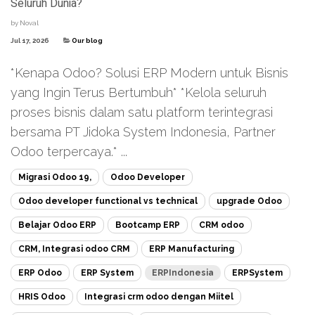
Seluruh Dunia?
by
Noval
Jul 17, 2026
Our blog
*Kenapa Odoo? Solusi ERP Modern untuk Bisnis
yang Ingin Terus Bertumbuh* *Kelola seluruh
proses bisnis dalam satu platform terintegrasi
bersama PT Jidoka System Indonesia, Partner
Odoo terpercaya.* ...
Migrasi Odoo 19,
Odoo Developer
Odoo developer functional vs technical
upgrade Odoo
Belajar Odoo ERP
Bootcamp ERP
CRM odoo
CRM, Integrasi odoo CRM
ERP Manufacturing
ERP Odoo
ERP System
ERPIndonesia
ERPSystem
HRIS Odoo
Integrasi crm odoo dengan Miitel