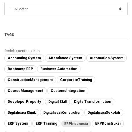
TAGS
Dodokumentasi odoo
Accounting System
Attendance System
Automation System
Bootcamp ERP
Business Automation
ConstructionManagement
CorporateTraining
CourseManagement
CustomsIntegration
DeveloperProperty
Digital Skill
DigitalTransformation
Digitalisasi Klinik
DigitalisasiKonstruksi
DigitalisasiSekolah
ERP System
ERP Training
ERPKonstruksi
ERPIndonesia