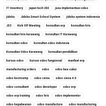
IT Inventory
japan tech 202
jasa implementasi odoo
jidoka
Jidoka Smart School System
jidoka system indonesia
JS3
Kick Off Meeting
konsultan erp
konsultan hris
konsultan hris karawang
konsultan IT Karawang
konsultan odoo
konsultan odoo indonesia
Konsultan Odoo Karawang
konsultan pendidikan
kursus odoo
kursus odoo fungsional
manfaat erp
manufacturing orders
odoo
odoo bea cukai
odoo bootcamp
odoo ceisa
odoo ciesa 4.0
odoo consultant
odoo developer
odoo erp
odoo erp training
odoo hris
odoo implementor
odoo kepabeanan
odoo manufacture
odoo manufacturing