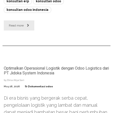
konsultan erp
konsultan odoo
konsultan odoo indonesia
Read more
Optimalkan Operasional Logistik dengan Odoo Logistics dari
PT Jidoka System Indonesia
by
Dina Aliya Sari
May 28, 2026
Dokumentasi odoo
Di era bisnis yang bergerak serba cepat,
pengelolaan logistik yang lambat dan manual
dapat menjadi hambatan besar bagi pertumbuhan