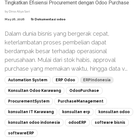
Tingkatkan Efisiensi Procurement dengan Odoo Purchase
by
Dina Aliya Sari
May 26, 2026
Dokumentasi odoo
Dalam dunia bisnis yang bergerak cepat,
keterlambatan proses pembelian dapat
berdampak besar terhadap operasional
perusahaan. Mulai dari stok habis, approval
purchase yang memakan waktu, hingga data v...
Automation System
ERP Odoo
ERPIndonesia
Konsultan Odoo Karawang
OdooPurchase
ProcurementSystem
PurchaseManagement
konsultan IT Karawang
konsultan erp
konsultan odoo
konsultan odoo indonesia
odooERP
software bisnis
softwareERP