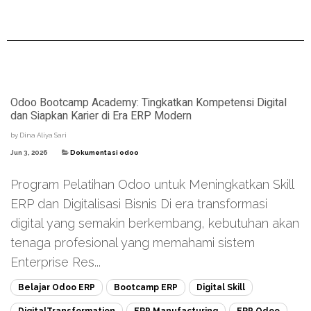
Odoo Bootcamp Academy: Tingkatkan Kompetensi Digital
dan Siapkan Karier di Era ERP Modern
by
Dina Aliya Sari
Jun 3, 2026
Dokumentasi odoo
Program Pelatihan Odoo untuk Meningkatkan Skill
ERP dan Digitalisasi Bisnis Di era transformasi
digital yang semakin berkembang, kebutuhan akan
tenaga profesional yang memahami sistem
Enterprise Res...
Belajar Odoo ERP
Bootcamp ERP
Digital Skill
DigitalTransformation
ERP Manufacturing
ERP Odoo