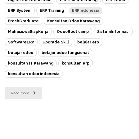
ERP System
ERP Training
ERPIndonesia
FreshGraduate
Konsultan Odoo Karawang
MahasiswaSiapKerja
OdooBoot camp
SistemInformasi
SoftwareERP
Upgrade Skill
belajar erp
belajar odoo
belajar odoo fungsional
konsultan IT Karawang
konsultan erp
konsultan odoo indonesia
Read more