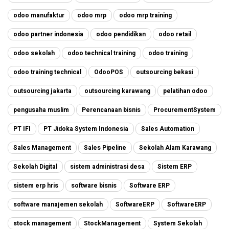
odoo manufaktur
odoo mrp
odoo mrp training
odoo partner indonesia
odoo pendidikan
odoo retail
odoo sekolah
odoo technical training
odoo training
odoo training technical
OdooPOS
outsourcing bekasi
outsourcing jakarta
outsourcing karawang
pelatihan odoo
pengusaha muslim
Perencanaan bisnis
ProcurementSystem
PT IFI
PT Jidoka System Indonesia
Sales Automation
Sales Management
Sales Pipeline
Sekolah Alam Karawang
Sekolah Digital
sistem administrasi desa
Sistem ERP
sistem erp hris
software bisnis
Software ERP
software manajemen sekolah
SoftwareERP
SoftwareERP
stock management
StockManagement
System Sekolah