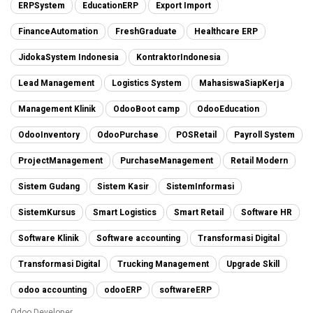
ERPSystem
EducationERP
Export Import
FinanceAutomation
FreshGraduate
Healthcare ERP
JidokaSystem Indonesia
KontraktorIndonesia
Lead Management
Logistics System
MahasiswaSiapKerja
Management Klinik
OdooBoot camp
OdooEducation
OdooInventory
OdooPurchase
POSRetail
Payroll System
ProjectManagement
PurchaseManagement
Retail Modern
Sistem Gudang
Sistem Kasir
SistemInformasi
SistemKursus
Smart Logistics
Smart Retail
Software HR
Software Klinik
Software accounting
Transformasi Digital
Transformasi Digital
Trucking Management
Upgrade Skill
odoo accounting
odooERP
softwareERP
Odoo Developer