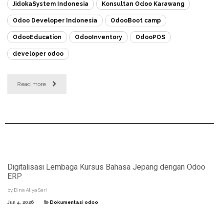
JidokaSystem Indonesia
Konsultan Odoo Karawang
Odoo Developer Indonesia
OdooBoot camp
OdooEducation
OdooInventory
OdooPOS
developer odoo
Read more
Digitalisasi Lembaga Kursus Bahasa Jepang dengan Odoo
ERP
by
Dina Aliya Sari
Jun 4, 2026
Dokumentasi odoo