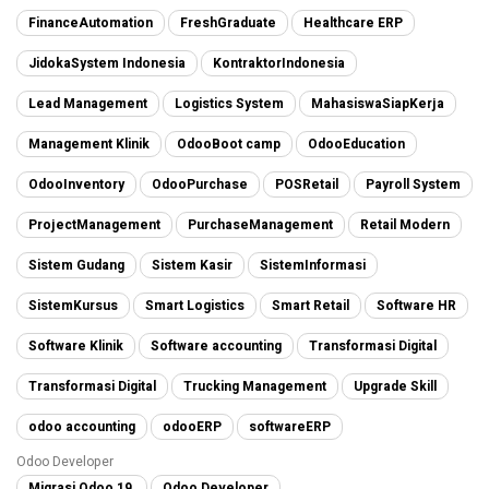
FinanceAutomation
FreshGraduate
Healthcare ERP
JidokaSystem Indonesia
KontraktorIndonesia
Lead Management
Logistics System
MahasiswaSiapKerja
Management Klinik
OdooBoot camp
OdooEducation
OdooInventory
OdooPurchase
POSRetail
Payroll System
ProjectManagement
PurchaseManagement
Retail Modern
Sistem Gudang
Sistem Kasir
SistemInformasi
SistemKursus
Smart Logistics
Smart Retail
Software HR
Software Klinik
Software accounting
Transformasi Digital
Transformasi Digital
Trucking Management
Upgrade Skill
odoo accounting
odooERP
softwareERP
Odoo Developer
Migrasi Odoo 19,
Odoo Developer