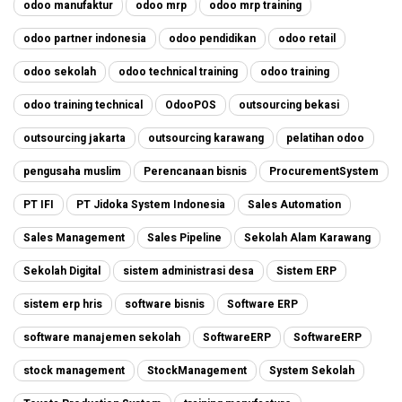
odoo manufaktur
odoo mrp
odoo mrp training
odoo partner indonesia
odoo pendidikan
odoo retail
odoo sekolah
odoo technical training
odoo training
odoo training technical
OdooPOS
outsourcing bekasi
outsourcing jakarta
outsourcing karawang
pelatihan odoo
pengusaha muslim
Perencanaan bisnis
ProcurementSystem
PT IFI
PT Jidoka System Indonesia
Sales Automation
Sales Management
Sales Pipeline
Sekolah Alam Karawang
Sekolah Digital
sistem administrasi desa
Sistem ERP
sistem erp hris
software bisnis
Software ERP
software manajemen sekolah
SoftwareERP
SoftwareERP
stock management
StockManagement
System Sekolah