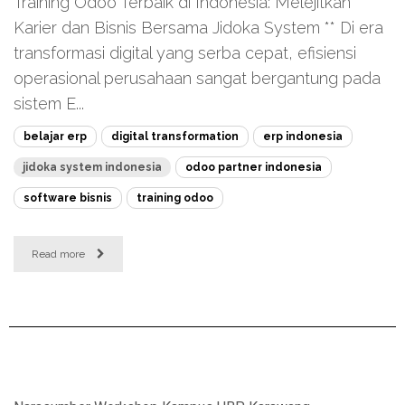
Training Odoo Terbaik di Indonesia: Melejitkan
Karier dan Bisnis Bersama Jidoka System ** Di era
transformasi digital yang serba cepat, efisiensi
operasional perusahaan sangat bergantung pada
sistem E...
belajar erp
digital transformation
erp indonesia
jidoka system indonesia
odoo partner indonesia
software bisnis
training odoo
Read more