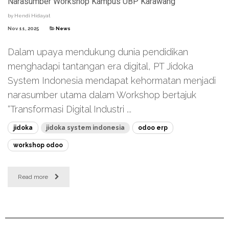
Narasumber Workshop Kampus UBP Karawang
by
Hendi Hidayat
Nov 11, 2025
News
Dalam upaya mendukung dunia pendidikan
menghadapi tantangan era digital, PT Jidoka
System Indonesia mendapat kehormatan menjadi
narasumber utama dalam Workshop bertajuk
“Transformasi Digital Industri ...
jidoka
jidoka system indonesia
odoo erp
workshop odoo
Read more