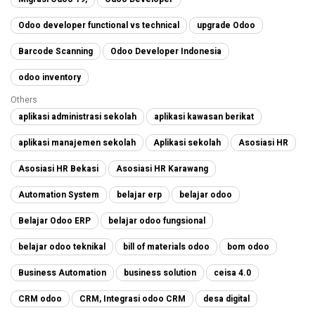
Odoo developer functional vs technical
upgrade Odoo
Barcode Scanning
Odoo Developer Indonesia
odoo inventory
Others
aplikasi administrasi sekolah
aplikasi kawasan berikat
aplikasi manajemen sekolah
Aplikasi sekolah
Asosiasi HR
Asosiasi HR Bekasi
Asosiasi HR Karawang
Automation System
belajar erp
belajar odoo
Belajar Odoo ERP
belajar odoo fungsional
belajar odoo teknikal
bill of materials odoo
bom odoo
Business Automation
business solution
ceisa 4.0
CRM odoo
CRM, Integrasi odoo CRM
desa digital