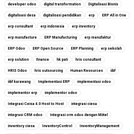
developer odoo
digital transformation
Digitalisasi Bisnis
digitalisasi desa
digitalisasi pendidikan
erp
ERP All in One
erp consultant
erp indonesia
erp inventory
erp manufacture
ERP Manufacturing
erp manufaktur
ERP Odoo
ERP Open Source
ERP Planning
erp sekolah
erp solution
finance
hk pati
hris consultant
HRIS Odoo
hris outsourcing
Human Resources
iibf
iibf karawang
Implementasi ERP
implementasi odoo
implementor erp
implementor odoo
Integrasi Ceisa 4.0 Host to Host
integrasi ciesa
integrasi CRM odoo
Integrasi crm odoo dengan Miitel
inventory ciesa
InventoryControl
InventoryManagement