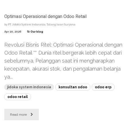
Optimasi Operasional dengan Odoo Retail
by
PT. Jidoka System Indonesia, Tatang Iwan Suryana
Apr 20, 2026
Our blog
Revolusi Bisnis Ritel: Optimasi Operasional dengan
Odoo Retail ** Dunia ritel bergerak lebih cepat dari
sebelumnya. Pelanggan saat ini mengharapkan
kecepatan, akurasi stok, dan pengalaman belanja
ya...
jidoka system indonesia
konsultan odoo
odoo erp
odoo retail
Read more