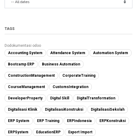
TAGS
Dodokumentasi odoo
Accounting System
Attendance System
Automation System
Bootcamp ERP
Business Automation
ConstructionManagement
CorporateTraining
CourseManagement
CustomsIntegration
DeveloperProperty
Digital Skill
DigitalTransformation
Digitalisasi Klinik
DigitalisasiKonstruksi
DigitalisasiSekolah
ERP System
ERP Training
ERPIndonesia
ERPKonstruksi
ERPSystem
EducationERP
Export Import