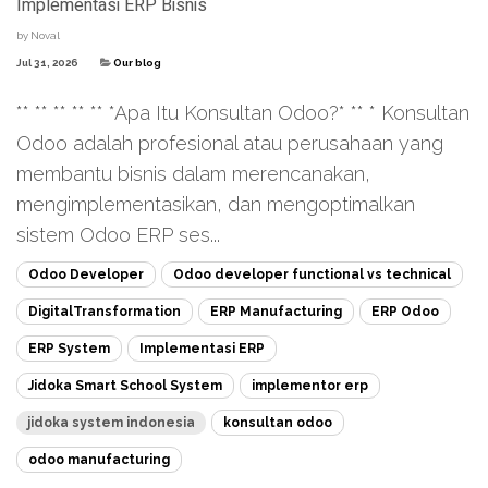
Implementasi ERP Bisnis
by
Noval
Jul 31, 2026
Our blog
** ** ** ** ** *Apa Itu Konsultan Odoo?* ** * Konsultan
Odoo adalah profesional atau perusahaan yang
membantu bisnis dalam merencanakan,
mengimplementasikan, dan mengoptimalkan
sistem Odoo ERP ses...
Odoo Developer
Odoo developer functional vs technical
DigitalTransformation
ERP Manufacturing
ERP Odoo
ERP System
Implementasi ERP
Jidoka Smart School System
implementor erp
jidoka system indonesia
konsultan odoo
odoo manufacturing