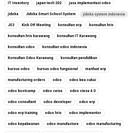
IT Inventory
japan tech 202
jasa implementasi odoo
jidoka
Jidoka Smart School System
jidoka system indonesia
JS3
Kick Off Meeting
konsultan erp
konsultan hris
konsultan hris karawang
konsultan IT Karawang
konsultan odoo
konsultan odoo indonesia
Konsultan Odoo Karawang
konsultan pendidikan
kursus odoo
kursus odoo fungsional
manfaat erp
manufacturing orders
odoo
odoo bea cukai
odoo bootcamp
odoo ceisa
odoo ciesa 4.0
odoo consultant
odoo developer
odoo erp
odoo erp training
odoo hris
odoo implementor
odoo kepabeanan
odoo manufacture
odoo manufacturing