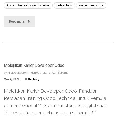
konsultan odoo indonesia
odoo hris
sistem erp hris
Read more
Melejitkan Karier Developer Odoo
by
PT. Jidoka System Indonesia, Tatang Iwan Suryana
Mar 17, 2026
Our blog
Melejitkan Karier Developer Odoo: Panduan
Persiapan Training Odoo Technical untuk Pemula
dan Profesional ** Di era transformasi digital saat
ini, kebutuhan perusahaan akan sistem ERP