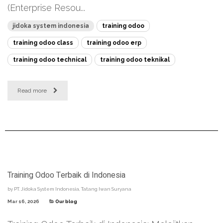
(Enterprise Resou...
jidoka system indonesia
training odoo
training odoo class
training odoo erp
training odoo technical
training odoo teknikal
Read more
Training Odoo Terbaik di Indonesia
by
PT. Jidoka System Indonesia, Tatang Iwan Suryana
Mar 16, 2026
Our blog