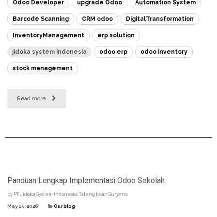
Odoo Developer
upgrade Odoo
Automation System
Barcode Scanning
CRM odoo
DigitalTransformation
InventoryManagement
erp solution
jidoka system indonesia
odoo erp
odoo inventory
stock management
Read more
Panduan Lengkap Implementasi Odoo Sekolah
by
PT. Jidoka System Indonesia, Tatang Iwan Suryana
May 15, 2026
Our blog