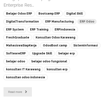
Enterprise Res...
Belajar Odoo ERP
Bootcamp ERP
Digital Skill
DigitalTransformation
ERP Manufacturing
ERP Odoo
ERP System
ERP Training
ERPIndonesia
FreshGraduate
Konsultan Odoo Karawang
MahasiswaSiapKerja
OdooBoot camp
SistemInformasi
SoftwareERP
Upgrade Skill
belajar erp
belajar odoo
belajar odoo fungsional
konsultan IT Karawang
konsultan erp
konsultan odoo indonesia
Read more