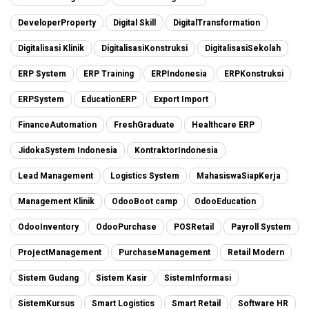
DeveloperProperty
Digital Skill
DigitalTransformation
Digitalisasi Klinik
DigitalisasiKonstruksi
DigitalisasiSekolah
ERP System
ERP Training
ERPIndonesia
ERPKonstruksi
ERPSystem
EducationERP
Export Import
FinanceAutomation
FreshGraduate
Healthcare ERP
JidokaSystem Indonesia
KontraktorIndonesia
Lead Management
Logistics System
MahasiswaSiapKerja
Management Klinik
OdooBoot camp
OdooEducation
OdooInventory
OdooPurchase
POSRetail
Payroll System
ProjectManagement
PurchaseManagement
Retail Modern
Sistem Gudang
Sistem Kasir
SistemInformasi
SistemKursus
Smart Logistics
Smart Retail
Software HR