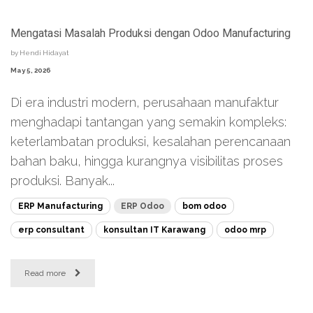
Mengatasi Masalah Produksi dengan Odoo Manufacturing
by
Hendi Hidayat
May 5, 2026
Di era industri modern, perusahaan manufaktur
menghadapi tantangan yang semakin kompleks:
keterlambatan produksi, kesalahan perencanaan
bahan baku, hingga kurangnya visibilitas proses
produksi. Banyak...
ERP Manufacturing
ERP Odoo
bom odoo
erp consultant
konsultan IT Karawang
odoo mrp
Read more