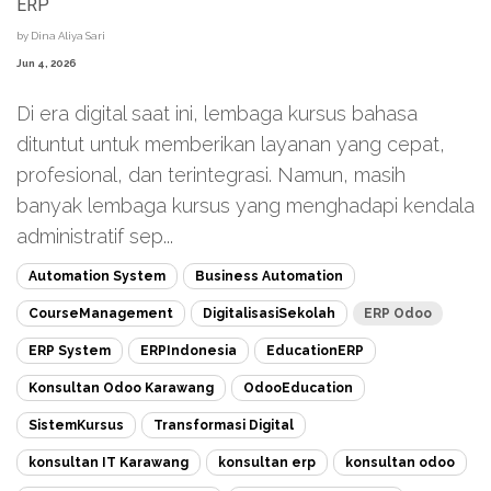
ERP
by
Dina Aliya Sari
Jun 4, 2026
Di era digital saat ini, lembaga kursus bahasa
dituntut untuk memberikan layanan yang cepat,
profesional, dan terintegrasi. Namun, masih
banyak lembaga kursus yang menghadapi kendala
administratif sep...
Automation System
Business Automation
CourseManagement
DigitalisasiSekolah
ERP Odoo
ERP System
ERPIndonesia
EducationERP
Konsultan Odoo Karawang
OdooEducation
SistemKursus
Transformasi Digital
konsultan IT Karawang
konsultan erp
konsultan odoo