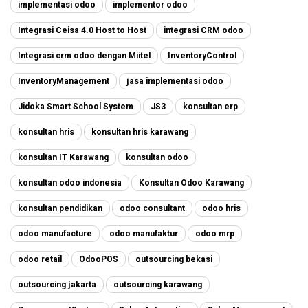
implementasi odoo
implementor odoo
Integrasi Ceisa 4.0 Host to Host
integrasi CRM odoo
Integrasi crm odoo dengan Miitel
InventoryControl
InventoryManagement
jasa implementasi odoo
Jidoka Smart School System
JS3
konsultan erp
konsultan hris
konsultan hris karawang
konsultan IT Karawang
konsultan odoo
konsultan odoo indonesia
Konsultan Odoo Karawang
konsultan pendidikan
odoo consultant
odoo hris
odoo manufacture
odoo manufaktur
odoo mrp
odoo retail
OdooPOS
outsourcing bekasi
outsourcing jakarta
outsourcing karawang