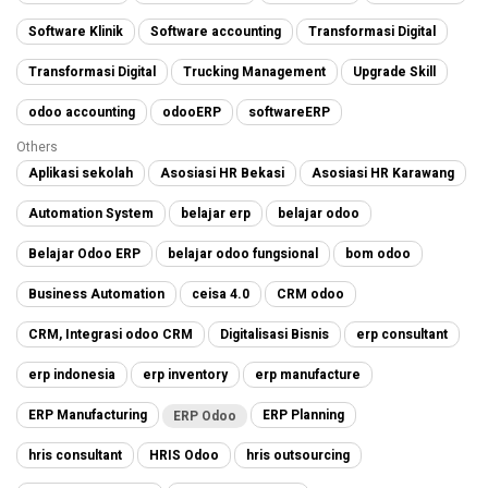
Software Klinik
Software accounting
Transformasi Digital
Transformasi Digital
Trucking Management
Upgrade Skill
odoo accounting
odooERP
softwareERP
Others
Aplikasi sekolah
Asosiasi HR Bekasi
Asosiasi HR Karawang
Automation System
belajar erp
belajar odoo
Belajar Odoo ERP
belajar odoo fungsional
bom odoo
Business Automation
ceisa 4.0
CRM odoo
CRM, Integrasi odoo CRM
Digitalisasi Bisnis
erp consultant
erp indonesia
erp inventory
erp manufacture
ERP Manufacturing
ERP Planning
ERP Odoo
hris consultant
HRIS Odoo
hris outsourcing