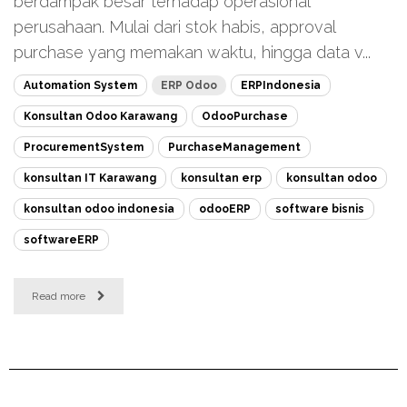
berdampak besar terhadap operasional
perusahaan. Mulai dari stok habis, approval
purchase yang memakan waktu, hingga data v...
Automation System
ERP Odoo
ERPIndonesia
Konsultan Odoo Karawang
OdooPurchase
ProcurementSystem
PurchaseManagement
konsultan IT Karawang
konsultan erp
konsultan odoo
konsultan odoo indonesia
odooERP
software bisnis
softwareERP
Read more